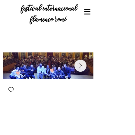
festival internacional
flamenco romí