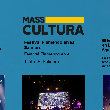
El f
Festival Flamenco en El
en L
Salinero
n
figu
Festival Flamenco en el
La La
Teatro El Salinero
festi
de e