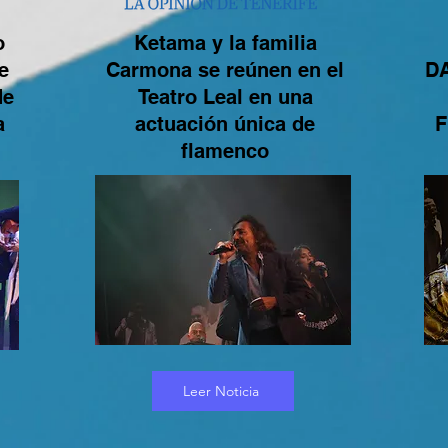
o
Ketama y la familia
e
Carmona se reúnen en el
D
de
Teatro Leal en una
a
actuación única de
F
flamenco
Leer Noticia